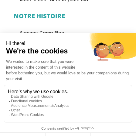
NOTRE HISTOIRE
Summer Camp Blog
Accommodation
Our Philosophy
Our Team
Transport
LEGAL NOTICES
PRIVACY POLICY
GENERAL TERMS AND CONDITIONS OF SALE
1
English