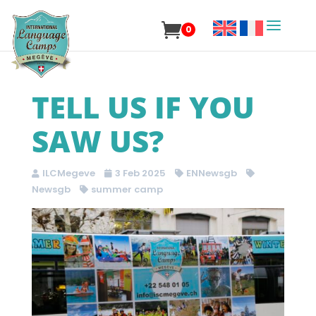
0
TELL US IF YOU
SAW US?
ILCMegeve
3 Feb 2025
ENNewsgb
Newsgb
summer camp