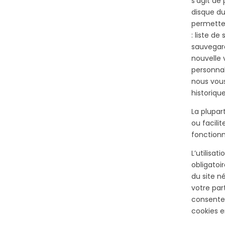
s’agit de 
disque dur
permetten
: liste d
sauvegard
nouvelle 
personnal
nous vous
historiqu
La plupar
ou facili
fonctionn
L’utilisat
obligato
du site 
votre par
consentem
cookies e