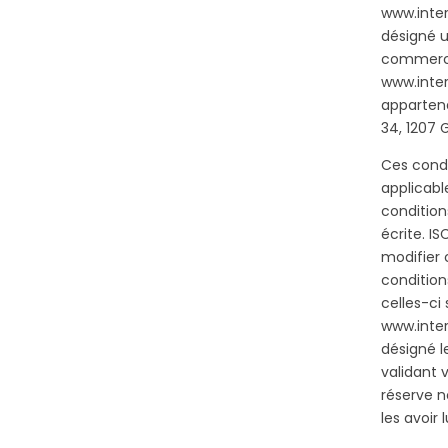
www.inte
désigné un
commerc
www.inte
appartena
34, 1207 
Ces condi
applicabl
condition
écrite. I
modifier 
condition
celles-ci
www.inte
désigné l
validant
réserve n
les avoir 