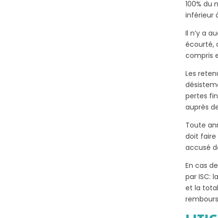
100% du m
inférieur 
Il n’y a 
écourté, q
compris e
Les reten
désistem
pertes fi
auprès de
Toute ann
doit fair
accusé d
En cas de
par ISC: 
et la tot
rembours