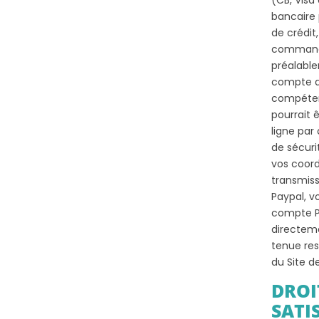
(CB, Visa
bancaire 
de crédit
commande
préalable
compte a
compéten
pourrait 
ligne par
de sécuri
vos coord
transmiss
Paypal, v
compte Pa
directeme
tenue re
du Site d
DROI
SATI