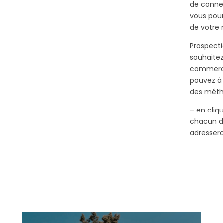
de conne
vous pour
de votre 
Prospecti
souhaitez
commercia
pouvez à
des méth
– en cliq
chacun de
adresseron