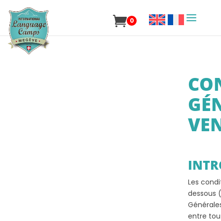
0
CO
GÉN
VE
INTR
Les condi
dessous (
Générales
entre tout