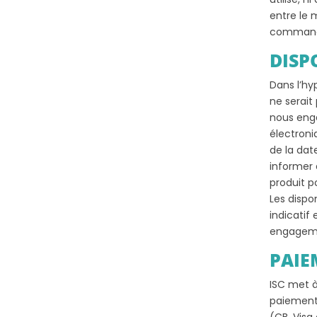
entre le 
commande
DISP
Dans l’h
ne serait
nous enga
électroni
de la da
informer 
produit po
Les dispon
indicatif
engageme
PAIE
ISC met à
paiement 