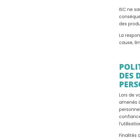
ISC ne sa
conséquen
des produ
La respon
cause, l
POLI
DES 
PER
Lors de v
amenés à
personnel
confiance
l’utilisat
Finalités