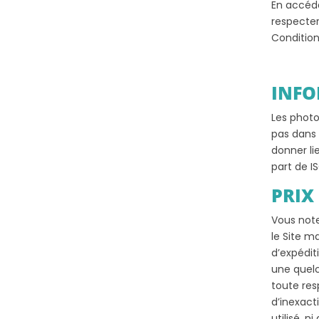
En accéda
respecter
Conditions
INFO
Les photo
pas dans 
donner l
part de IS
PRIX
Vous note
le Site m
d’expédit
une quelc
toute res
d’inexact
utilisé, n