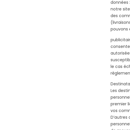
données :
notre site
des comm
(livraiso
pouvons é
publicitai
consentem
autorisée
susceptib
le cas éc
règlement
Destinata
Les desti
personnel
premier 
vos comma
D’autres 
personnel