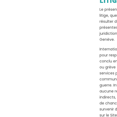
LITI
Le présen
litige, qu
résulter d
présentes
juridicti
Genève.
Internat
pour resp
conclu en
ou grève 
services 
communica
guerre. 
aucune r
indirects,
de chanc
survenir 
sur le Site