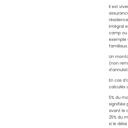
Il est v
assurance
résidenc
intégral 
camp ou 
exemple 
familiaux
Un montan
(non remb
d’annulat
En cas d’
calculés
5% du mon
signifiée
avant le
25% du m
si le déla