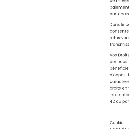
de moyen
paiements
partenai
Dans le ca
consentem
refus vo
transmis
Vos Droits
données à
bénéficie
d’opposit
caractère
droits en
Internat
42
ou par
Cookies : 