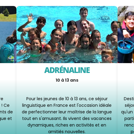
ADRÉNALINE
10 à 13 ans
re
Pour les jeunes de 10 à 13 ans, ce séjour
Dest
 ! Ce
linguistique en France est l'occasion idéale
séjo
ants de
de perfectionner leur maîtrise de la langue
qu'un 
gue et
tout en s'amusant. Ils vivent des vacances
part
dynamiques, riches en activités et en
renc
amitiés nouvelles.
p