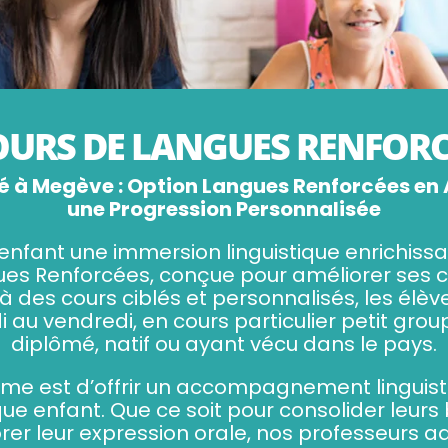
OURS DE LANGUES RENFORC
 à Megève : Option Langues Renforcées en A
une Progression Personnalisée
e enfant une immersion linguistique enrichis
ues Renforcées, conçue pour améliorer ses
à des cours ciblés et personnalisés, les élèv
di au vendredi, en cours particulier petit gro
diplômé, natif ou ayant vécu dans le pays.
mme est d’offrir un accompagnement linguis
ue enfant. Que ce soit pour consolider leurs
rer leur expression orale, nos professeurs a